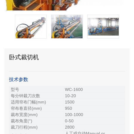
卧式裁切机
技术参数
型号
WC-1600
每分钟裁刀次数
10-20
适用帘布门幅(mm)
1500
帘布卷直径(mm)
950
裁布宽度(mm)
100-1000
裁布角度(°)
0-50
裁刀行程(mm)
2800
人工或自动Manual or